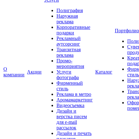
Полиграфия
Наружная
реклама
Корпоративные
Портфолио
подарки
Рекламный
Поли
аутсорсинг
Суве
Транзитная
прод
реклама
Креа
Промо-
пода
мероприятия
О
Фирм
Акции
Услуги
Каталог
компании
стиль
фотографа
Нару
Фирменный
рекл
стиль
Тран
Реклама в метро
рекл
Аромамаркетинг
Офор
Видеосъемка
поме
Дизайн и
верстка писем
для e-mail
рассылок
Дизайн и печать
плакатов