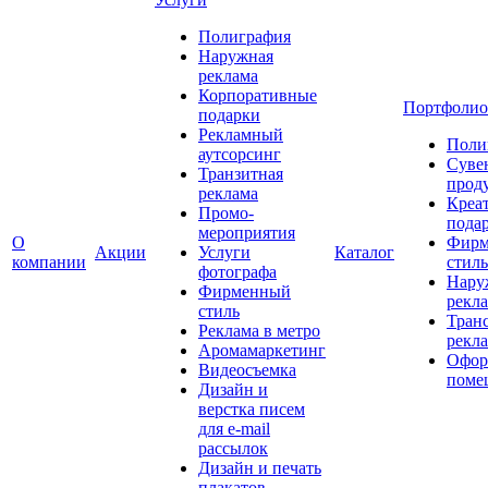
Полиграфия
Наружная
реклама
Корпоративные
Портфолио
подарки
Рекламный
Поли
аутсорсинг
Суве
Транзитная
прод
реклама
Креа
Промо-
пода
мероприятия
О
Фирм
Акции
Услуги
Каталог
компании
стиль
фотографа
Нару
Фирменный
рекл
стиль
Тран
Реклама в метро
рекл
Аромамаркетинг
Офор
Видеосъемка
поме
Дизайн и
верстка писем
для e-mail
рассылок
Дизайн и печать
плакатов