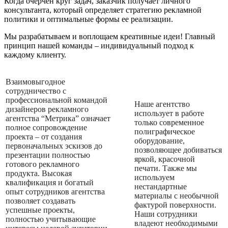
Когда очерчен круг задач, заказчик получает личного
консультанта, который определяет стратегию рекламной
политики и оптимальные формы ее реализации.
Мы разрабатываем и воплощаем креативные идеи! Главный
принцип нашей команды – индивидуальный подход к
каждому клиенту.
Взаимовыгодное
сотрудничество с
профессиональной командой
Наше агентство
дизайнеров рекламного
использует в работе
агентства “Метрика” означает
только современное
полное сопровождение
полиграфическое
проекта – от создания
оборудование,
первоначальных эскизов до
позволяющее добиваться
презентации полностью
яркой, красочной
готового рекламного
печати. Также мы
продукта. Высокая
используем
квалификация и богатый
нестандартные
опыт сотрудников агентства
материалы с необычной
позволяет создавать
фактурой поверхности.
успешные проекты,
Наши сотрудники
полностью учитывающие
владеют необходимыми