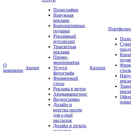
Полиграфия
Наружная
реклама
Корпоративные
Портфолио
подарки
Рекламный
Поли
аутсорсинг
Суве
Транзитная
прод
реклама
Креа
Промо-
пода
мероприятия
О
Фирм
Акции
Услуги
Каталог
компании
стиль
фотографа
Нару
Фирменный
рекл
стиль
Тран
Реклама в метро
рекл
Аромамаркетинг
Офор
Видеосъемка
поме
Дизайн и
верстка писем
для e-mail
рассылок
Дизайн и печать
плакатов