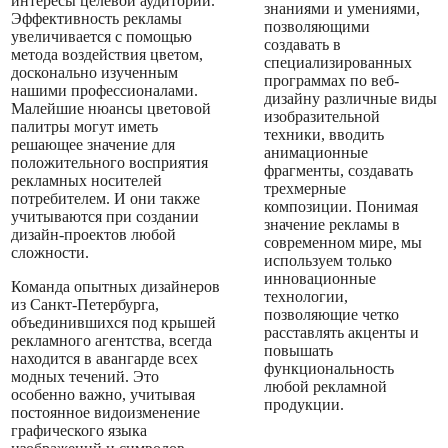
интересы целевой аудитории.
знаниями и умениями,
Эффективность рекламы
позволяющими
увеличивается с помощью
создавать в
метода воздействия цветом,
специализированных
досконально изученным
программах по веб-
нашими профессионалами.
дизайну различные виды
Малейшие нюансы цветовой
изобразительной
палитры могут иметь
техники, вводить
решающее значение для
анимационные
положительного восприятия
фрагменты, создавать
рекламных носителей
трехмерные
потребителем. И они также
композиции. Понимая
учитываются при создании
значение рекламы в
дизайн-проектов любой
современном мире, мы
сложности.
используем только
инновационные
Команда опытных дизайнеров
технологии,
из Санкт-Петербурга,
позволяющие четко
объединившихся под крышей
расставлять акценты и
рекламного агентства, всегда
повышать
находится в авангарде всех
функциональность
модных течений. Это
любой рекламной
особенно важно, учитывая
продукции.
постоянное видоизменение
графического языка