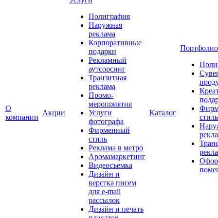
Полиграфия
Наружная
реклама
Корпоративные
Портфолио
подарки
Рекламный
Поли
аутсорсинг
Суве
Транзитная
прод
реклама
Креа
Промо-
пода
мероприятия
О
Фирм
Акции
Услуги
Каталог
компании
стиль
фотографа
Нару
Фирменный
рекл
стиль
Тран
Реклама в метро
рекл
Аромамаркетинг
Офор
Видеосъемка
поме
Дизайн и
верстка писем
для e-mail
рассылок
Дизайн и печать
плакатов