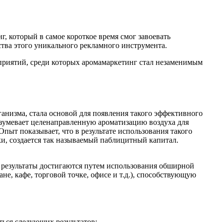
 который в самое короткое время смог завоевать
ства этого уникального рекламного инструмента.
приятий, среди которых аромамаркетинг стал незаменимым
анизма, стала основой для появления такого эффективного
азумевает целенаправленную ароматизацию воздуха для
пыт показывает, что в результате использования такого
и, создается так называемый паблицитный капитал.
е результаты достигаются путем использования обширной
е, кафе, торговой точке, офисе и т.д.), способствующую
ться следующих результатов: