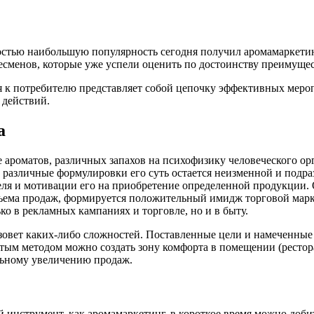
стью наибольшую популярность сегодня получил аромамаркетинг,
несменов, которые уже успели оценить по достоинству преимуще
я к потребителю представляет собой цепочку эффективных меро
 действий.
а
ароматов, различных запахов на психофизику человеческого орг
а различные формулировки его суть остается неизменной и подр
ля и мотивации его на приобретение определенной продукции. О
ъема продаж, формируется положительный имидж торговой марк
о в рекламных кампаниях и торговле, но и в быту.
ызовет каких-либо сложностей. Поставленные цели и намеченны
ым методом можно создать зону комфорта в помещении (ресторан
ельному увеличению продаж.
 инструмент, как аромамаркетинг, в короткое время можно доби