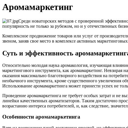
Аромамаркетинг
Среди новаторских методов с проверенной эффективно
популярность не только за рубежом, но и у отечественных биз
Комплексное продвижение товаров или услуг от производител
звеном, заняв свое место в комплексе активных маркетинговых
Суть и эффективность аромамаркетинг
Относительно молодая наука аромакология, изучающая влияние 
маркетингового инструмента, как аромамаркетинг. Невзирая н
оказания максимально благотворного воздействия на потребите
необычного инструмента, кроме существенного увеличения об
Использование аромамаркетинга может принести успех не тольк
Проведение аромамаркетинга не требует особых затрат и не в
линейки качественных ароматизаторов. Таким достаточно прост
возрастанию интереса потребителей, и, как следствие, значит
Особенности аромамаркетинга
Взяв на вооружение такой достаточно простой, но эффективный